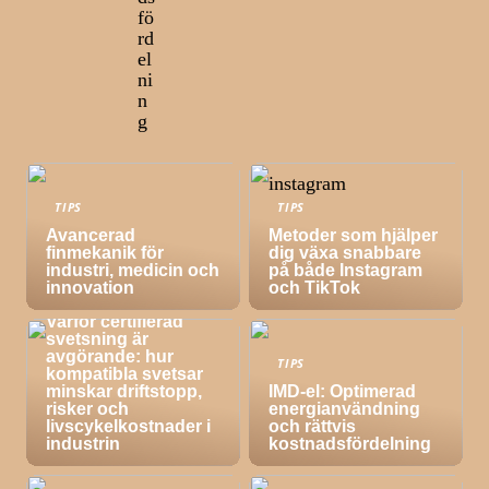
fö
rd
el
ni
n
g
TIPS
TIPS
Avancerad
Metoder som hjälper
finmekanik för
dig växa snabbare
industri, medicin och
på både Instagram
innovation
och TikTok
TIPS
Varför certifierad
svetsning är
avgörande: hur
TIPS
kompatibla svetsar
minskar driftstopp,
IMD-el: Optimerad
risker och
energianvändning
livscykelkostnader i
och rättvis
industrin
kostnadsfördelning