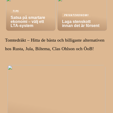
TIPS
PRIVATEKONOMI
Satsa på smartare
ekonomi – välj ett
Laga stenskott
LTA-system
innan det är försent
Tomtedräkt – Hitta de bästa och billigaste alternativen
hos Rusta, Jula, Biltema, Clas Ohlson och ÖoB!