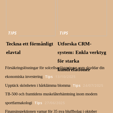
TIPS
TIPS
Teckna ett förmånligt
Utforska CRM-
elavtal
system: Enkla verktyg
för starka
Försäkringslösningar för solcellsanläggningar som skyddar din
kundrelationer
Tips
13/10/2025
ekonomiska investering
Tips
24/07/2025
Upptäck skönheten i hårklämma blomma
TB-500 och framtidens muskelåterhämtning inom modern
Tips
27/06/2025
sportfarmakologi
Finansinspektionen varnar för 35 nya bluffbolag i oktober