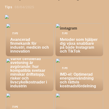
Tips
08/04/2025
TIPS
TIPS
Avancerad
Metoder som hjälper
finmekanik för
dig växa snabbare
industri, medicin och
på både Instagram
innovation
och TikTok
TIPS
Varför certifierad
svetsning är
avgörande: hur
TIPS
kompatibla svetsar
minskar driftstopp,
IMD-el: Optimerad
risker och
energianvändning
livscykelkostnader i
och rättvis
industrin
kostnadsfördelning
TIPS