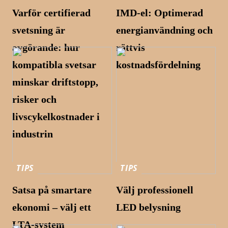
Varför certifierad
IMD-el: Optimerad
svetsning är
energianvändning och
avgörande: hur
rättvis
kompatibla svetsar
kostnadsfördelning
minskar driftstopp,
risker och
livscykelkostnader i
industrin
TIPS
TIPS
Satsa på smartare
Välj professionell
ekonomi – välj ett
LED belysning
LTA-system