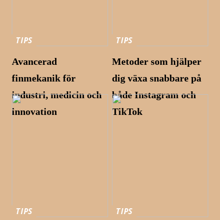
TIPS
TIPS
Avancerad
Metoder som hjälper
finmekanik för
dig växa snabbare på
industri, medicin och
både Instagram och
innovation
TikTok
TIPS
TIPS