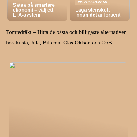
PRIVATEKONOMI
Satsa på smartare
ekonomi – välj ett
Laga stenskott
LTA-system
innan det är försent
Tomtedräkt – Hitta de bästa och billigaste alternativen
hos Rusta, Jula, Biltema, Clas Ohlson och ÖoB!