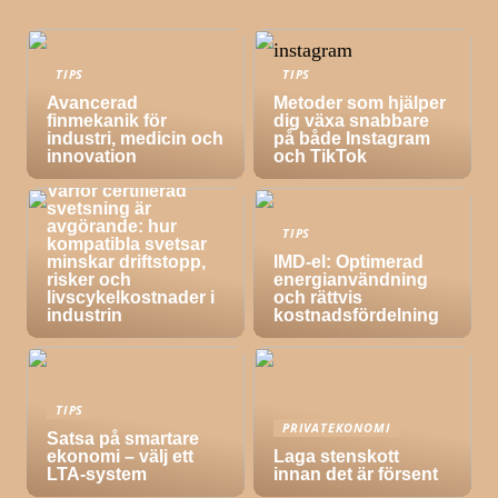
TIPS
TIPS
Avancerad
Metoder som hjälper
finmekanik för
dig växa snabbare
industri, medicin och
på både Instagram
innovation
och TikTok
TIPS
Varför certifierad
svetsning är
avgörande: hur
TIPS
kompatibla svetsar
minskar driftstopp,
IMD-el: Optimerad
risker och
energianvändning
livscykelkostnader i
och rättvis
industrin
kostnadsfördelning
TIPS
PRIVATEKONOMI
Satsa på smartare
ekonomi – välj ett
Laga stenskott
LTA-system
innan det är försent