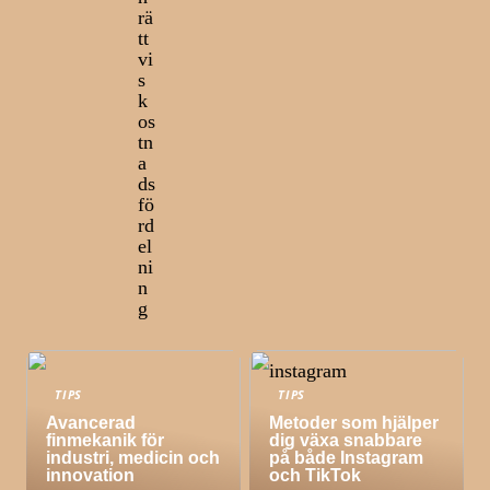
rä
tt
vi
s
k
os
tn
a
ds
fö
rd
el
ni
n
g
TIPS
TIPS
Avancerad
Metoder som hjälper
finmekanik för
dig växa snabbare
industri, medicin och
på både Instagram
innovation
och TikTok
TIPS