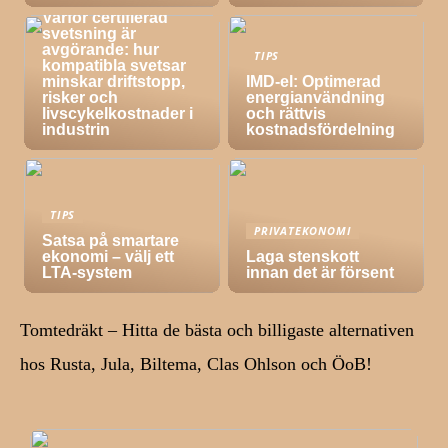
Varför certifierad
svetsning är
avgörande: hur
TIPS
kompatibla svetsar
minskar driftstopp,
IMD-el: Optimerad
risker och
energianvändning
livscykelkostnader i
och rättvis
industrin
kostnadsfördelning
TIPS
PRIVATEKONOMI
Satsa på smartare
ekonomi – välj ett
Laga stenskott
LTA-system
innan det är försent
Tomtedräkt – Hitta de bästa och billigaste alternativen
hos Rusta, Jula, Biltema, Clas Ohlson och ÖoB!