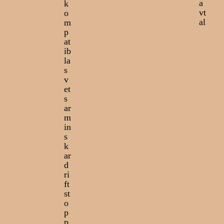
a
k
vt
o
al
m
p
at
ib
la
s
v
et
s
ar
m
in
s
k
ar
d
ri
ft
st
o
p
p,