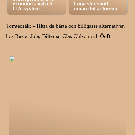
ekonomi – välj ett
Laga stenskott
LTA-system
innan det är försent
Tomtedräkt – Hitta de bästa och billigaste alternativen
hos Rusta, Jula, Biltema, Clas Ohlson och ÖoB!