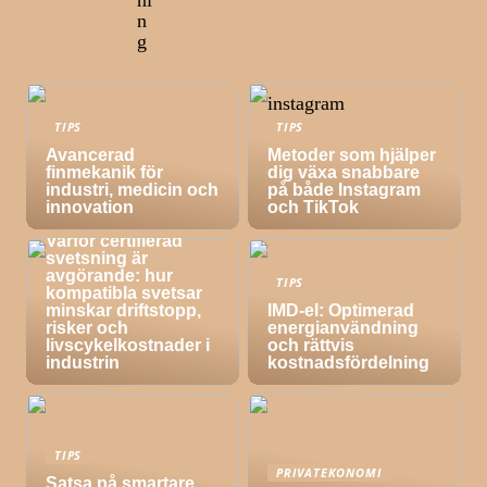
ni
n
g
TIPS
TIPS
Avancerad
Metoder som hjälper
finmekanik för
dig växa snabbare
industri, medicin och
på både Instagram
innovation
och TikTok
TIPS
Varför certifierad
svetsning är
avgörande: hur
TIPS
kompatibla svetsar
minskar driftstopp,
IMD-el: Optimerad
risker och
energianvändning
livscykelkostnader i
och rättvis
industrin
kostnadsfördelning
TIPS
PRIVATEKONOMI
Satsa på smartare