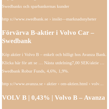
Swedbanks och sparbankernas kunder
http s://www.swedbank.se › insikt—marknadsnyheter
Förvärva B-aktier i Volvo Car –
Swedbank
Köp aktier i Volvo B – enkelt och billigt hos Avanza Bank.
Klicka här för att se … Nästa utdelning7,00 SEK/aktie …
Swedbank Robur Funds, 4,6%, 1,9%.
http s://www.avanza.se › aktier › om-aktien.html › volv…
VOLV B | 0,43% | Volvo B – Avanza