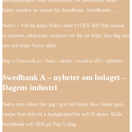
börsöppningen. Jens Henriksson, vd Swedbank. Klart
bättre resultat än väntat för Swedbank. Swedbanks …
Volvo – Vill du köpa Volvo aktie (VOLV B)? Här samlar
vi nyheter, riktkurser, analyser etc för att följa, lära dig mer
om och köpa Volvo aktie.
http s://www.di.se › bors › aktier › swed-a-105 › nyheter
Swedbank A – nyheter om bolaget –
Dagens industri
Sakta men säkert har jag i god tid börjat öka i bank igen,
växlar över från bl a fastighetpreffar och D-aktier. Både
Swedbank och SEB på Top 5 idag.