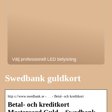
Välj professionell LED belysning
Swedbank guldkort
http s://www.swedbank.se › … › Betal- och kreditkort
Betal- och kreditkort