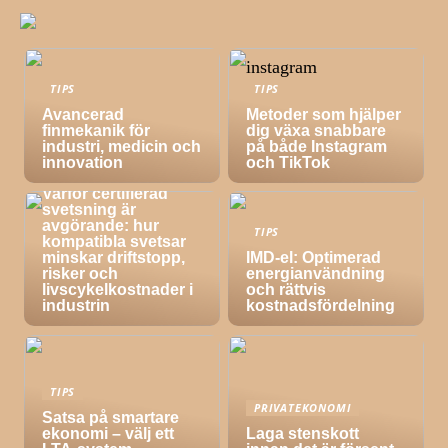
TIPS
TIPS
Avancerad
Metoder som hjälper
finmekanik för
dig växa snabbare
industri, medicin och
på både Instagram
innovation
och TikTok
TIPS
Varför certifierad
svetsning är
avgörande: hur
TIPS
kompatibla svetsar
minskar driftstopp,
IMD-el: Optimerad
risker och
energianvändning
livscykelkostnader i
och rättvis
industrin
kostnadsfördelning
TIPS
PRIVATEKONOMI
Satsa på smartare
ekonomi – välj ett
Laga stenskott