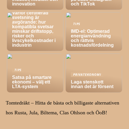
innovation
och TikTok
TIPS
Varför certifierad
svetsning är
avgörande: hur
TIPS
kompatibla svetsar
minskar driftstopp,
IMD-el: Optimerad
risker och
energianvändning
livscykelkostnader i
och rättvis
industrin
kostnadsfördelning
TIPS
PRIVATEKONOMI
Satsa på smartare
ekonomi – välj ett
Laga stenskott
LTA-system
innan det är försent
Tomtedräkt – Hitta de bästa och billigaste alternativen
hos Rusta, Jula, Biltema, Clas Ohlson och ÖoB!