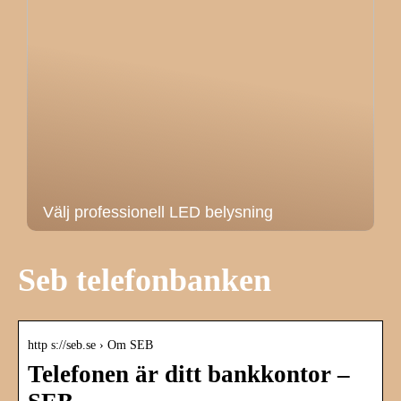
Välj professionell LED belysning
Seb telefonbanken
http s://seb.se › Om SEB
Telefonen är ditt bankkontor –