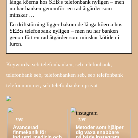
långa köerna hos SEB:s telefonbank nyligen – men
nu har banken genomfört en rad åtgärder som
minskar …
En driftstörning ligger bakom de långa köerna hos
SEB:s telefonbank nyligen – men nu har banken
genomfört en rad åtgärder som minskar kötiden i
luren.
Keywords: seb telefonbanken, seb telefonbank,
telefonbank seb, telefonbanken seb, seb telefonbank
telefonnummer, seb telefonbanken privat
TIPS
TIPS
Avancerad
Metoder som hjälper
finmekanik för
dig växa snabbare
industri, medicin och
på både Instagram