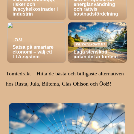
risker och
energianvändning
livscykelkostnader i
och rättvis
industrin
kostnadsfördelning
TIPS
PRIVATEKONOMI
Satsa på smartare
ekonomi – välj ett
Laga stenskott
LTA-system
innan det är försent
Tomtedräkt – Hitta de bästa och billigaste alternativen
hos Rusta, Jula, Biltema, Clas Ohlson och ÖoB!