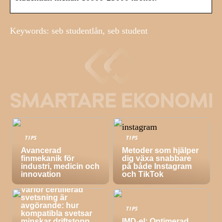
Keywords: seb studentlån, seb student
TIPS
TIPS
Avancerad
Metoder som hjälper
finmekanik för
dig växa snabbare
industri, medicin och
på både Instagram
innovation
och TikTok
TIPS
Varför certifierad
svetsning är
avgörande: hur
TIPS
kompatibla svetsar
minskar driftstopp,
IMD-el: Optimerad