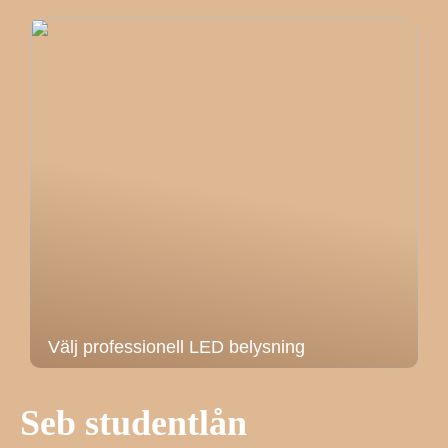
Välj professionell LED belysning
Seb studentlån