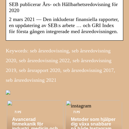
SEB publicerar Års- och Hållbarhetsredovisning för
2020
2 mars 2021 — Den inkluderar finansiella rapporter,
en uppdatering av SEB:s arbete … och GRI Index
för första gången integrerade med årsredovisningen.
Keywords: seb årsredovisning, seb årsredovisning
2020, seb årsredovisning 2022, seb årsredovisning
2019, seb årsrapport 2020, seb årsredovisning 2017,
seb årsredovisning 2021
TIPS
TIPS
Avancerad
Metoder som hjälper
finmekanik för
dig växa snabbare
industri, medicin och
på både Instagram