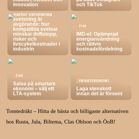
innovation
och TikTok
TIPS
Varför certifierad
svetsning är
avgörande: hur
TIPS
kompatibla svetsar
minskar driftstopp,
IMD-el: Optimerad
risker och
energianvändning
livscykelkostnader i
och rättvis
industrin
kostnadsfördelning
TIPS
PRIVATEKONOMI
Satsa på smartare
ekonomi – välj ett
Laga stenskott
LTA-system
innan det är försent
Tomtedräkt – Hitta de bästa och billigaste alternativen
hos Rusta, Jula, Biltema, Clas Ohlson och ÖoB!