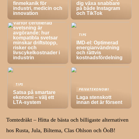
finmekanik för
dig växa snabbare
industri, medicin och
på både Instagram
innovation
och TikTok
TIPS
Varför certifierad
svetsning är
avgörande: hur
TIPS
kompatibla svetsar
minskar driftstopp,
IMD-el: Optimerad
risker och
energianvändning
livscykelkostnader i
och rättvis
industrin
kostnadsfördelning
TIPS
PRIVATEKONOMI
Satsa på smartare
ekonomi – välj ett
Laga stenskott
LTA-system
innan det är försent
Tomtedräkt – Hitta de bästa och billigaste alternativen
hos Rusta, Jula, Biltema, Clas Ohlson och ÖoB!