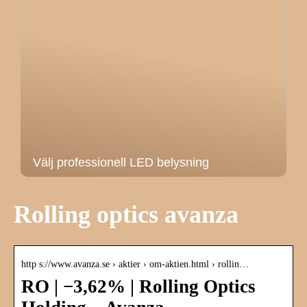
Välj professionell LED belysning
Rolling optics avanza
http s://www.avanza.se › aktier › om-aktien.html › rollin…
RO | −3,62% | Rolling Optics