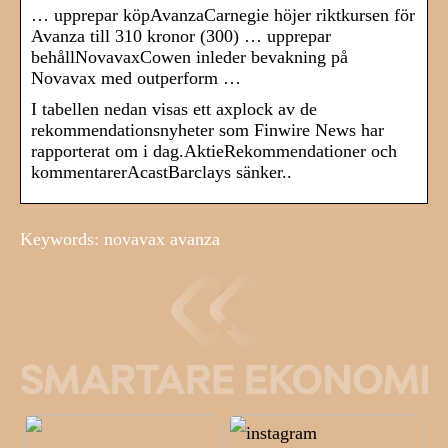
… upprepar köpAvanzaCarnegie höjer riktkursen för
Avanza till 310 kronor (300) … upprepar
behållNovavaxCowen inleder bevakning på
Novavax med outperform …
I tabellen nedan visas ett axplock av de
rekommendationsnyheter som Finwire News har
rapporterat om i dag.AktieRekommendationer och
kommentarerAcastBarclays sänker..
Keywords: novavax avanza