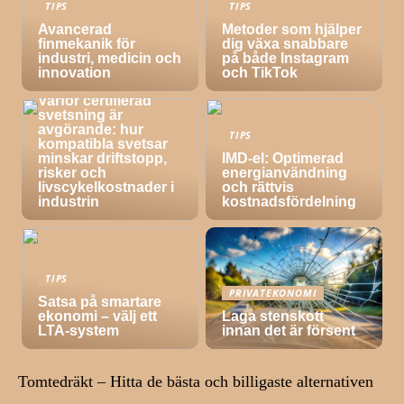
TIPS
TIPS
Avancerad
Metoder som hjälper
finmekanik för
dig växa snabbare
industri, medicin och
på både Instagram
innovation
och TikTok
TIPS
Varför certifierad
svetsning är
avgörande: hur
TIPS
kompatibla svetsar
minskar driftstopp,
IMD-el: Optimerad
risker och
energianvändning
livscykelkostnader i
och rättvis
industrin
kostnadsfördelning
TIPS
PRIVATEKONOMI
Satsa på smartare
ekonomi – välj ett
Laga stenskott
LTA-system
innan det är försent
Tomtedräkt – Hitta de bästa och billigaste alternativen