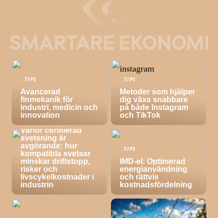
TIPS
TIPS
Avancerad
Metoder som hjälper
finmekanik för
dig växa snabbare
industri, medicin och
på både Instagram
innovation
och TikTok
TIPS
Varför certifierad
svetsning är
avgörande: hur
TIPS
kompatibla svetsar
minskar driftstopp,
IMD-el: Optimerad
risker och
energianvändning
livscykelkostnader i
och rättvis
industrin
kostnadsfördelning