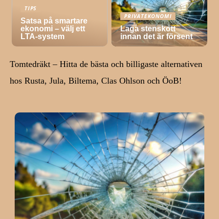
TIPS
PRIVATEKONOMI
Satsa på smartare
ekonomi – välj ett
Laga stenskott
LTA-system
innan det är försent
Tomtedräkt – Hitta de bästa och billigaste alternativen
hos Rusta, Jula, Biltema, Clas Ohlson och ÖoB!