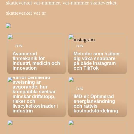
skatteverket vat-nummer, vat-nummer skatteverket,
skatteverket vat nr
TIPS
TIPS
Avancerad
Metoder som hjälper
finmekanik för
dig växa snabbare
industri, medicin och
på både Instagram
innovation
och TikTok
TIPS
Varför certifierad
svetsning är
avgörande: hur
TIPS
kompatibla svetsar
minskar driftstopp,
IMD-el: Optimerad
risker och
energianvändning
livscykelkostnader i
och rättvis
industrin
kostnadsfördelning