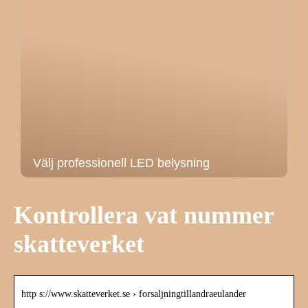
Välj professionell LED belysning
Kontrollera vat nummer
skatteverket
http s://www.skatteverket.se › forsaljningtillandraeulander