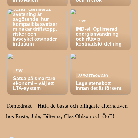
TIPS
Varför certifierad
svetsning är
avgörande: hur
TIPS
kompatibla svetsar
minskar driftstopp,
IMD-el: Optimerad
risker och
energianvändning
livscykelkostnader i
och rättvis
industrin
kostnadsfördelning
TIPS
PRIVATEKONOMI
Satsa på smartare
ekonomi – välj ett
Laga stenskott
LTA-system
innan det är försent
Tomtedräkt – Hitta de bästa och billigaste alternativen
hos Rusta, Jula, Biltema, Clas Ohlson och ÖoB!