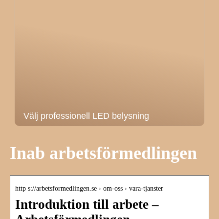
Välj professionell LED belysning
Inab arbetsförmedlingen
http s://arbetsformedlingen.se › om-oss › vara-tjanster
Introduktion till arbete –