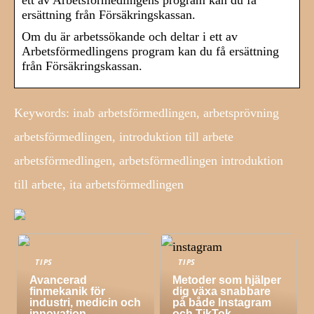
ett av Arbetsförmedlingens program kan du få
ersättning från Försäkringskassan.
Om du är arbetssökande och deltar i ett av
Arbetsförmedlingens program kan du få ersättning
från Försäkringskassan.
Keywords: inab arbetsförmedlingen, arbetsprövning
arbetsförmedlingen, introduktion till arbete
arbetsförmedlingen, arbetsförmedlingen introduktion
till arbete, ita arbetsförmedlingen
TIPS
TIPS
Avancerad
Metoder som hjälper
finmekanik för
dig växa snabbare
industri, medicin och
på både Instagram
innovation
och TikTok