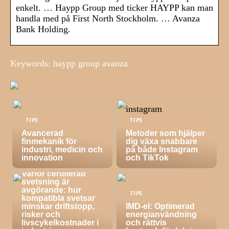
enkelt. … Haypp Group med ticker HAYPP kan man
handla med på First North Stockholm. … Avanza
Bank Holding.
Keywords: haypp group avanza
TIPS
TIPS
Avancerad
Metoder som hjälper
finmekanik för
dig växa snabbare
industri, medicin och
på både Instagram
innovation
och TikTok
TIPS
Varför certifierad
svetsning är
avgörande: hur
TIPS
kompatibla svetsar
minskar driftstopp,
IMD-el: Optimerad
risker och
energianvändning
livscykelkostnader i
och rättvis