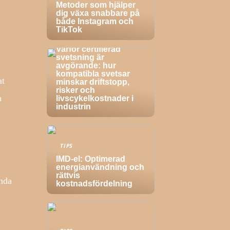
Metoder som hjälper
dig växa snabbare på
både Instagram och
TikTok
TIPS
Varför certifierad
svetsning är
avgörande: hur
kompatibla svetsar
at
minskar driftstopp,
risker och
n
livscykelkostnader i
industrin
TIPS
IMD-el: Optimerad
energianvändning och
rättvis
ända
kostnadsfördelning