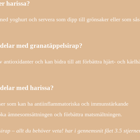
r harissa?
a med yoghurt och servera som dipp till grönsaker eller som sås 
rdelar med granatäppelsirap?
 antioxidanter och kan bidra till att förbättra hjärt- och kärlh
rdelar med harissa?
nser som kan ha antiinflammatoriska och immunstärkande
t öka ämnesomsättningen och förbättra matsmältningen.
irap – allt du behöver veta! har i gennemsnit fået
3.5
stjerne