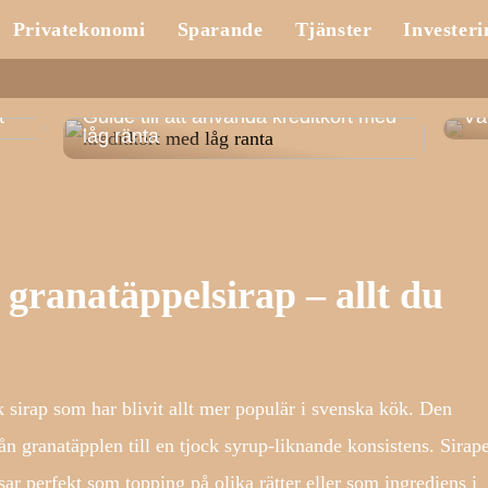
Privatekonomi
Sparande
Tjänster
Investeri
t
Guide till att använda kreditkort med
Vä
låg ränta
granatäppelsirap – allt du
 sirap som har blivit allt mer populär i svenska kök. Den
rån granatäpplen till en tjock syrup-liknande konsistens. Sirap
ar perfekt som topping på olika rätter eller som ingrediens i