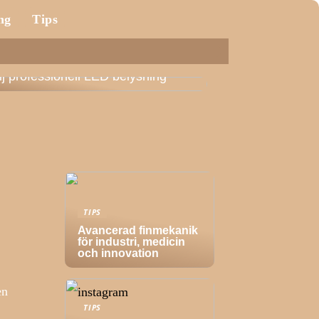
ng
Tips
lj professionell LED belysning
TIPS
Avancerad finmekanik
för industri, medicin
och innovation
en
TIPS