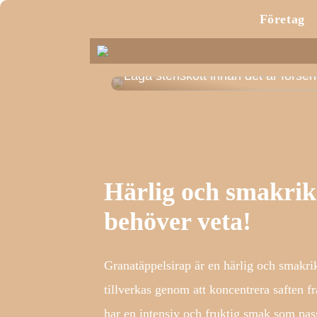
Företag
Laga stenskott innan det är försen
Härlig och smakrik 
behöver veta!
Granatäppelsirap är en härlig och smakrik
tillverkas genom att koncentrera saften f
har en intensiv och fruktig smak som pass