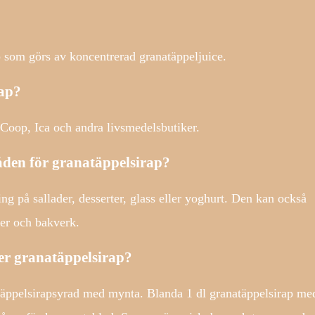
p som görs av koncentrerad granatäppeljuice.
rap?
Coop, Ica och andra livsmedelsbutiker.
den för granatäppelsirap?
g på sallader, desserter, glass eller yoghurt. Den kan också
ser och bakverk.
er granatäppelsirap?
atäppelsirapsyrad med mynta. Blanda 1 dl granatäppelsirap me