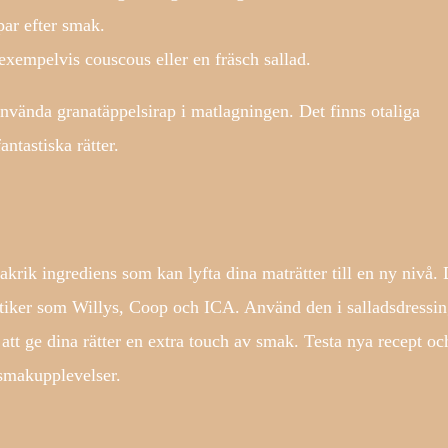
ar efter smak.
exempelvis couscous eller en fräsch sallad.
använda granatäppelsirap i matlagningen. Det finns otaliga
ntastiska rätter.
krik ingrediens som kan lyfta dina maträtter till en ny nivå.
utiker som Willys, Coop och ICA. Använd den i salladsdressin
att ge dina rätter en extra touch av smak. Testa nya recept oc
 smakupplevelser.