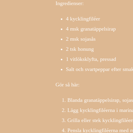
Ingredienser:
4 kycklingfiléer
4 msk granatäppelsirap
2 msk sojasås
2 tsk honung
1 vitlöksklyfta, pressad
Salt och svartpeppar efter sma
Gör så här:
Blanda granatäppelsirap, sojas
Lägg kycklingfiléerna i marina
Grilla eller stek kycklingfilée
Pensla kycklingfiléerna med m