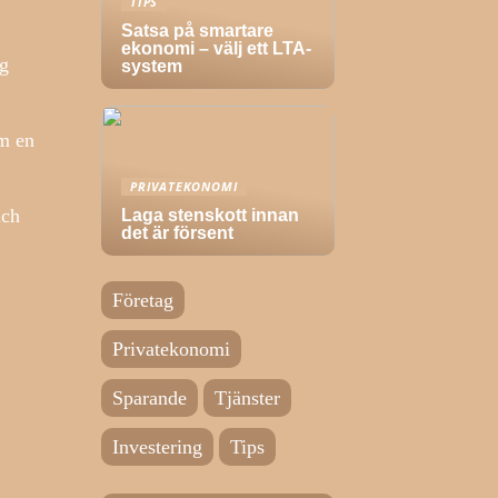
TIPS
Satsa på smartare
ekonomi – välj ett LTA-
ig
system
em en
PRIVATEKONOMI
uch
Laga stenskott innan
det är försent
Företag
Privatekonomi
Sparande
Tjänster
Investering
Tips