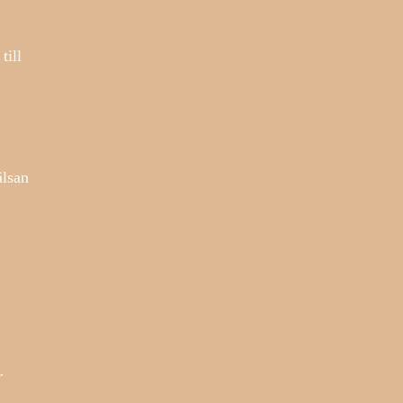
till
älsan
r