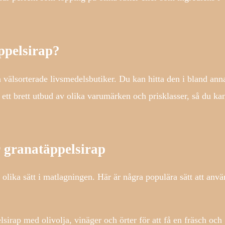
ppelsirap?
a välsorterade livsmedelsbutiker. Du kan hitta den i bland ann
ett brett utbud av olika varumärken och prisklasser, så du ka
 granatäppelsirap
lika sätt i matlagningen. Här är några populära sätt att anv
sirap med olivolja, vinäger och örter för att få en fräsch och