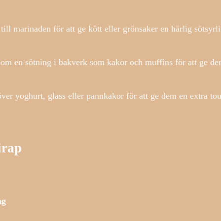
till marinaden för att ge kött eller grönsaker en härlig sötsyrl
om en sötning i bakverk som kakor och muffins för att ge d
ver yoghurt, glass eller pannkakor för att ge dem en extra to
irap
ng