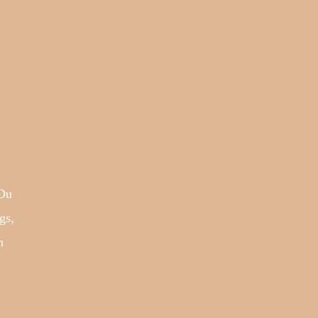
 Du
gs,
h