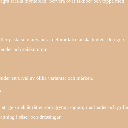
t några färska myntablad. Servera över iskuber och toppa med
eller pasta som används i det nordafrikanska köket. Den görs
riander och spiskummin.
juder ett urval av olika varianter och märken.
?
tt ge smak åt rätter som grytor, soppor, marinader och grilla
tning i såser och dressingar.