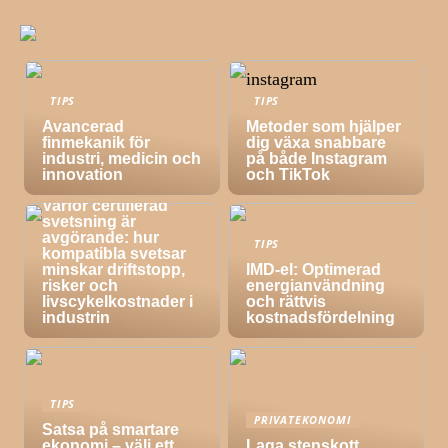
TIPS
TIPS
Avancerad
Metoder som hjälper
finmekanik för
dig växa snabbare
industri, medicin och
på både Instagram
innovation
och TikTok
TIPS
Varför certifierad
svetsning är
avgörande: hur
TIPS
kompatibla svetsar
minskar driftstopp,
IMD-el: Optimerad
risker och
energianvändning
livscykelkostnader i
och rättvis
industrin
kostnadsfördelning
TIPS
PRIVATEKONOMI
Satsa på smartare
ekonomi – välj ett
Laga stenskott