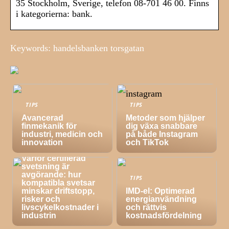
35 Stockholm, Sverige, telefon 08-701 46 00. Finns
i kategorierna: bank.
Keywords: handelsbanken torsgatan
TIPS
TIPS
Avancerad
Metoder som hjälper
finmekanik för
dig växa snabbare
industri, medicin och
på både Instagram
innovation
och TikTok
TIPS
Varför certifierad
svetsning är
avgörande: hur
TIPS
kompatibla svetsar
minskar driftstopp,
IMD-el: Optimerad
risker och
energianvändning
livscykelkostnader i
och rättvis
industrin
kostnadsfördelning