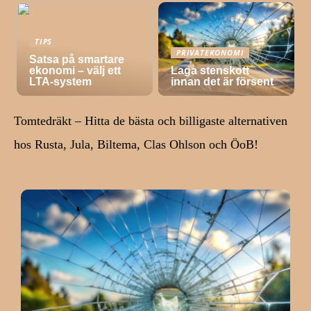
TIPS
PRIVATEKONOMI
Satsa på smartare
ekonomi – välj ett
Laga stenskott
LTA-system
innan det är försent
Tomtedräkt – Hitta de bästa och billigaste alternativen
hos Rusta, Jula, Biltema, Clas Ohlson och ÖoB!