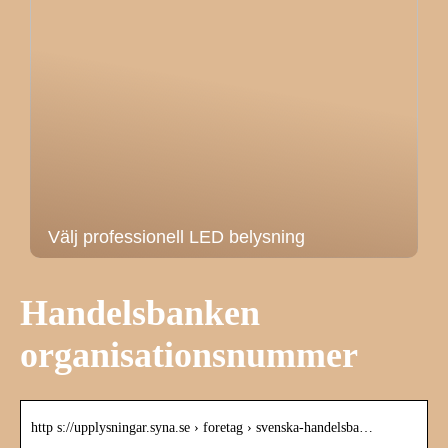
Välj professionell LED belysning
Handelsbanken
organisationsnummer
http s://upplysningar.syna.se › foretag › svenska-handelsba…