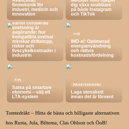
Avancerad
Metoder som hjälper
finmekanik för
dig växa snabbare
industri, medicin och
på både Instagram
innovation
och TikTok
TIPS
Varför certifierad
svetsning är
avgörande: hur
TIPS
kompatibla svetsar
minskar driftstopp,
IMD-el: Optimerad
risker och
energianvändning
livscykelkostnader i
och rättvis
industrin
kostnadsfördelning
TIPS
PRIVATEKONOMI
Satsa på smartare
ekonomi – välj ett
Laga stenskott
LTA-system
innan det är försent
Tomtedräkt – Hitta de bästa och billigaste alternativen
hos Rusta, Jula, Biltema, Clas Ohlson och ÖoB!