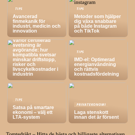
TIPS
TIPS
Avancerad
Metoder som hjälper
finmekanik för
dig växa snabbare
industri, medicin och
på både Instagram
innovation
och TikTok
TIPS
Varför certifierad
svetsning är
avgörande: hur
TIPS
kompatibla svetsar
minskar driftstopp,
IMD-el: Optimerad
risker och
energianvändning
livscykelkostnader i
och rättvis
industrin
kostnadsfördelning
TIPS
PRIVATEKONOMI
Satsa på smartare
ekonomi – välj ett
Laga stenskott
LTA-system
innan det är försent
Tomtedräkt – Hitta de bästa och billigaste alternativen