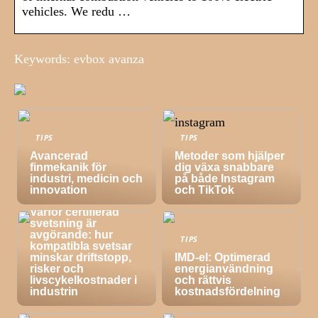
vehicles. We redu …
Keywords: evbox avanza
TIPS
TIPS
Avancerad
Metoder som hjälper
finmekanik för
dig växa snabbare
industri, medicin och
på både Instagram
innovation
och TikTok
TIPS
Varför certifierad
svetsning är
avgörande: hur
TIPS
kompatibla svetsar
minskar driftstopp,
IMD-el: Optimerad
risker och
energianvändning
livscykelkostnader i
och rättvis
industrin
kostnadsfördelning