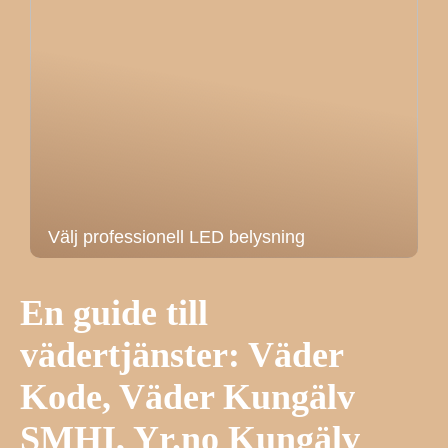
Välj professionell LED belysning
En guide till
vädertjänster: Väder
Kode, Väder Kungälv
SMHI, Yr.no Kungälv