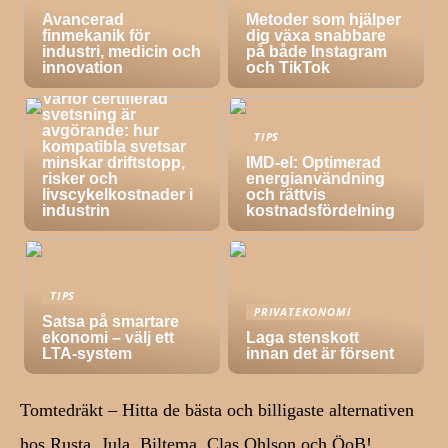
Avancerad
Metoder som hjälper
finmekanik för
dig växa snabbare
industri, medicin och
på både Instagram
innovation
och TikTok
TIPS
Varför certifierad
svetsning är
avgörande: hur
TIPS
kompatibla svetsar
minskar driftstopp,
IMD-el: Optimerad
risker och
energianvändning
livscykelkostnader i
och rättvis
industrin
kostnadsfördelning
TIPS
PRIVATEKONOMI
Satsa på smartare
ekonomi – välj ett
Laga stenskott
LTA-system
innan det är försent
Tomtedräkt – Hitta de bästa och billigaste alternativen
hos Rusta, Jula, Biltema, Clas Ohlson och ÖoB!