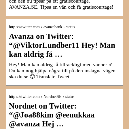
och den du tipsar på ett gratiscourtage.
AVANZA.SE. Tipsa en vän och få gratiscourtage!
http s://twitter.com › avanzabank › status
Avanza on Twitter:
“@ViktorLundber11 Hey! Man
kan aldrig få …
Hey! Man kan aldrig få tillräckligt med vänner ‍♂️
Du kan nog hjälpa några till på den inslagna vägen
ska du se 🙂 Translate Tweet.
http s://twitter.com › NordnetSE › status
Nordnet on Twitter:
“@Joa88kim @eeuukkaa
@avanza Hej …