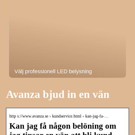
Välj professionell LED belysning
Avanza bjud in en vän
http s://www.avanza.se › kundservice.html › kan-jag-fa-…
Kan jag få någon belöning om