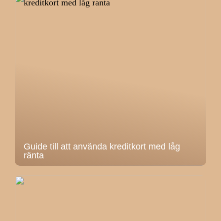
Guide till att använda kreditkort med låg
ränta