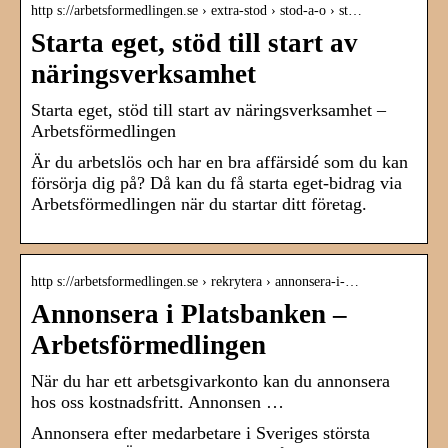
http s://arbetsformedlingen.se › extra-stod › stod-a-o › st…
Starta eget, stöd till start av
näringsverksamhet
Starta eget, stöd till start av näringsverksamhet –
Arbetsförmedlingen
Är du arbetslös och har en bra affärsidé som du kan
försörja dig på? Då kan du få starta eget-bidrag via
Arbetsförmedlingen när du startar ditt företag.
http s://arbetsformedlingen.se › rekrytera › annonsera-i-…
Annonsera i Platsbanken –
Arbetsförmedlingen
När du har ett arbetsgivarkonto kan du annonsera
hos oss kostnadsfritt. Annonsen …
Annonsera efter medarbetare i Sveriges största