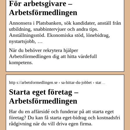
För arbetsgivare –
Arbetsförmedlingen
Annonsera i Platsbanken, sök kandidater, anställ från
utbildning, snabbintervjuer och andra tips.
Anställningsstöd. Ekonomiska stöd, lönebidrag,
nystartsjobb, …
När du behöver rekrytera hjälper
Arbetsförmedlingen dig att hitta värdefull
kompetens.
http s://arbetsformedlingen.se › sa-hittar-du-jobbet › star…
Starta eget företag –
Arbetsförmedlingen
Har du en affärsidé och funderar på att starta eget
företag? Du kan få starta eget-bidrag och kostnadsfri
rådgivning när du vill driva egen firma.