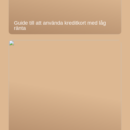
Guide till att använda kreditkort med låg
ränta